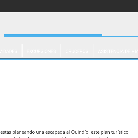
VIDADES
EXCURSIONES
CRUCEROS
ASISTENCIA DE VI
i estás planeando una escapada al Quindío, este plan turístico