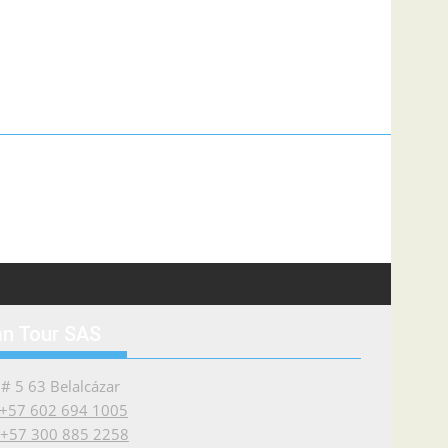
an Tour SAS
 # 5 63 Belalcázar
: +57 602 694 1005
: +57 300 885 2258