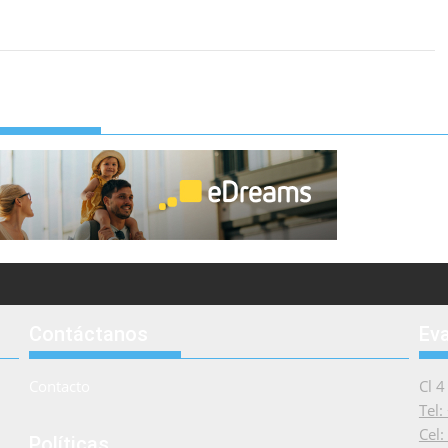
Contáctanos
Ev
Contacto
Cl 4
Tel
Cel
Políticas