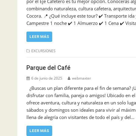
por el Eje Cafetero es tu mejor opción. Conocerás 
combinando naturaleza, cultura cafetera, arquitectu
Cocora. 📍 ¿Qué incluye este tour? ✔️ Transporte ida
Campestre 1 noche ✔️ 1 Almuerzo ✔️ 1 Cena ✔️ Visita
LEER MÁS
EXCURSIONES
Parque del Café
6 de junio de 2025
webmaxter
¿Buscas un plan diferente para el fin de semana? ¡U
disfrutar con familia, pareja o amigos! Ubicado en e
ofrece aventura, cultura y naturaleza en un solo luga
sábados y domingos son ideales para vivir al máxim
llena de alegría con visitantes de todo el país y del…
LEER MÁS