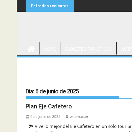
Saltar
Entradas recientes
al
contenido
Agencia de Viajes y Turismo
Evan Tour
HOME
PAQUETES TURÍSTICOS
ACTI
Día:
6 de junio de 2025
Plan Eje Cafetero
6 de junio de 2025
webmaxter
🏞️ Vive lo mejor del Eje Cafetero en un solo tour S