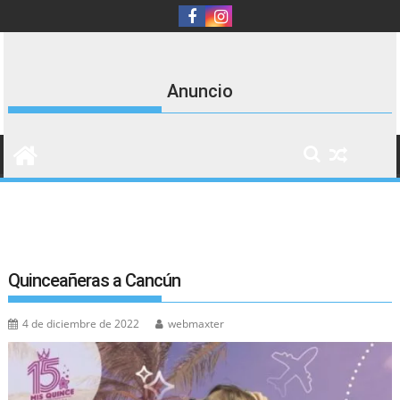
Saltar
al
contenido
Agencia de Viajes y Turismo
Evan Tour
Anuncio
Quinceañeras a Cancún
4 de diciembre de 2022
webmaxter